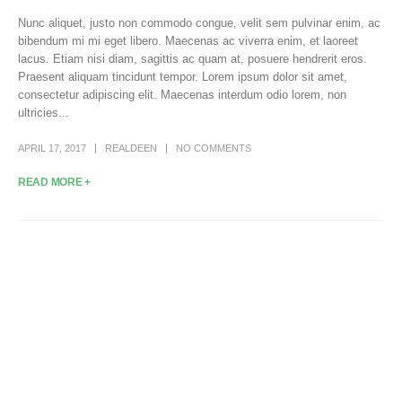
Nunc aliquet, justo non commodo congue, velit sem pulvinar enim, ac
bibendum mi mi eget libero. Maecenas ac viverra enim, et laoreet
lacus. Etiam nisi diam, sagittis ac quam at, posuere hendrerit eros.
Praesent aliquam tincidunt tempor. Lorem ipsum dolor sit amet,
consectetur adipiscing elit. Maecenas interdum odio lorem, non
ultricies...
APRIL 17, 2017
REALDEEN
NO COMMENTS
READ MORE +
Read, study, and learn The Noble Quran.
RealDeen is a Sadaqah Jariyah. We hope to make it
easy for everyone to read, study, and learn The Noble